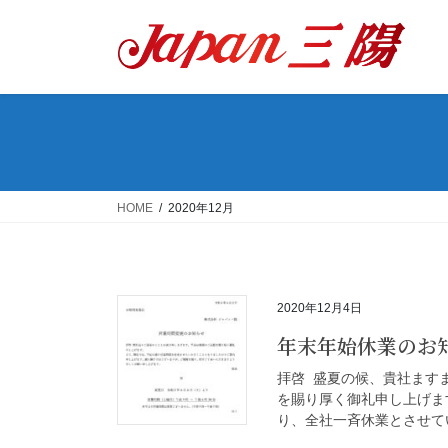
コ
ナ
ン
ビ
テ
ゲ
ン
ー
ツ
シ
へ
ョ
ス
ン
キ
に
ッ
移
HOME
2020年12月
プ
動
2020年12月4日
年末年始休業の
拝啓 盛夏の候、貴社ます
を賜り厚く御礼申し上げま
り、全社一斉休業とさせてい