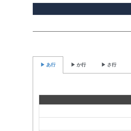
▶ あ行
▶ か行
▶ さ行