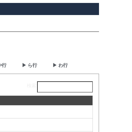
や行
▶ ら行
▶ わ行
検索: