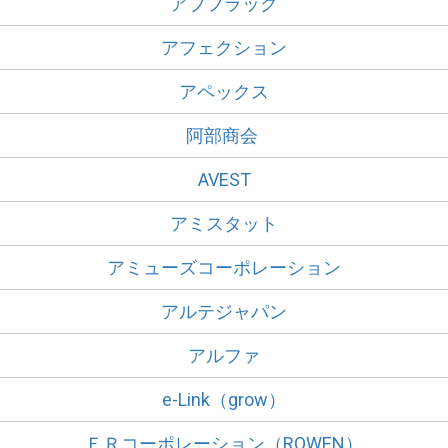
アブフラッグ
アフェクション
アペックス
阿部商会
AVEST
アミスタット
アミューズコーポレーション
アルテジャパン
アルファ
e-Link（grow）
ＥＲコーポレーション（ROWEN）