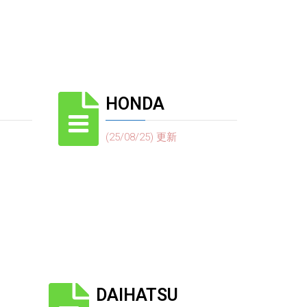
HONDA
(25/08/25) 更新
DAIHATSU